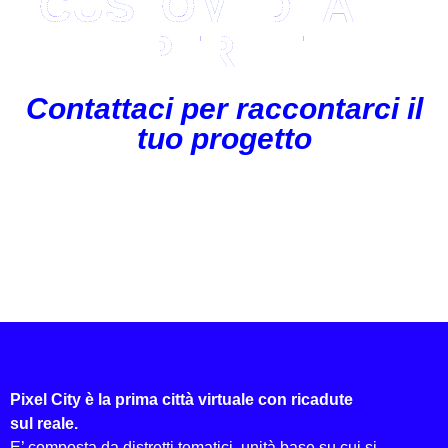
CUSTOM IDEATE
PER TE
Contattaci per raccontarci il
tuo progetto
Pixel City è la prima città virtuale con ricadute
sul reale.
E’ composta da distretti tematici, unità base su cui si