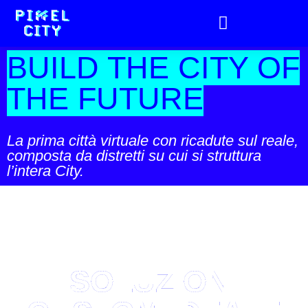
PIXEL BY PIXEL
BUILD THE CITY OF
THE FUTURE
La prima città virtuale con ricadute sul reale,
composta da distretti su cui si struttura
l’intera City.
SOLUZIONI