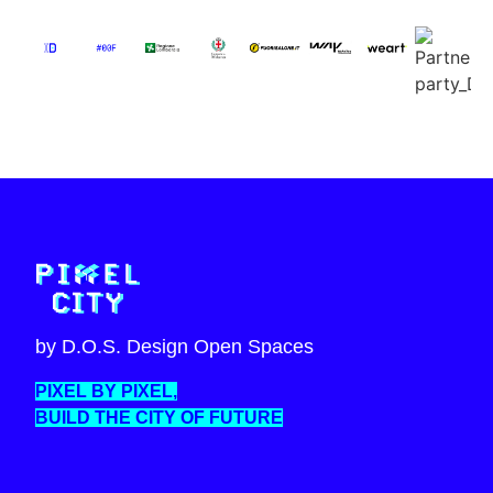
by D.O.S. Design Open Spaces
PIXEL BY PIXEL,
BUILD THE CITY OF FUTURE