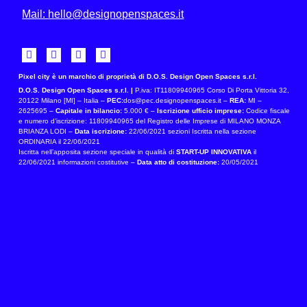
Mail:
hello@designopenspaces.it
Pixel city è un marchio di proprietà di D.O.S. Design Open Spaces s.r.l.
D.O.S. Design Open Spaces s.r.l. |
P.iva: IT11809940965 Corso Di Porta Vittoria 32,
20122 Milano [MI] – Italia –
PEC:
dos@pec.designopenspaces.it –
REA:
MI –
2625695 –
Capitale in bilancio:
5.000 € –
Iscrizione ufficio imprese:
Codice fiscale
e numero d’iscrizione: 11809940965 del Registro delle Imprese di MILANO MONZA
BRIANZA LODI –
Data iscrizione:
22/06/2021 sezioni Iscritta nella sezione
ORDINARIA il 22/06/2021
Iscritta nell’apposita sezione speciale in qualità di
START-UP INNOVATIVA
il
22/06/2021 informazioni costitutive –
Data atto di costituzione:
20/05/2021